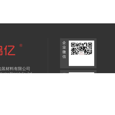
企
业
微
信
包装材料有限公司
kaging Materials Co., Ltd.
微
信
19147652号
百度统计
小
程
(股票代码：830770)
序