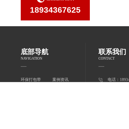
18934367625
陶瓷打包带-红色
底部导航
联系我们
NAVIGATION
CONTACT
环保打包带
案例资讯
电话：18934
全自动打包带
关于新鸣亿
邮箱：10774
产品中心
联系新鸣亿
Q Q：10774
经销代理
网站地图
地址：佛山
全自动打包带-灰黑色
材料有限公