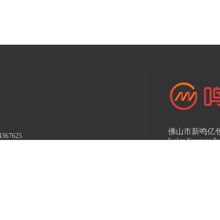
佛山市新鸣亿
367625
Foshan Xinmingyi Pac
23120@qq.com
备案号：
粤ICP备
23120
技术支持：牛商股份
市南海区丹灶镇罗行社家东坑工业区新鸣亿包装
司